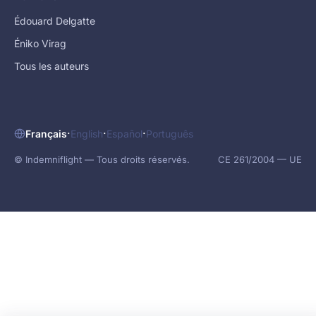
Édouard Delgatte
Éniko Virag
Tous les auteurs
·
·
·
Français
English
Español
Português
© Indemniflight — Tous droits réservés.
CE 261/2004 — UE