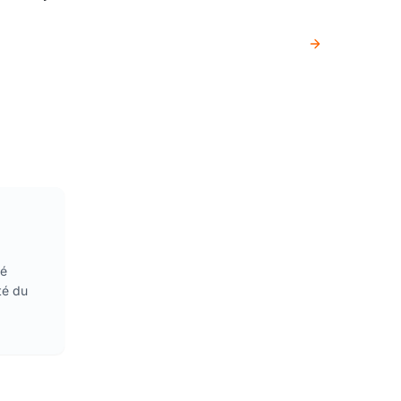
té
té du