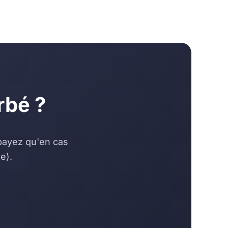
rbé ?
 payez qu'en cas
e).