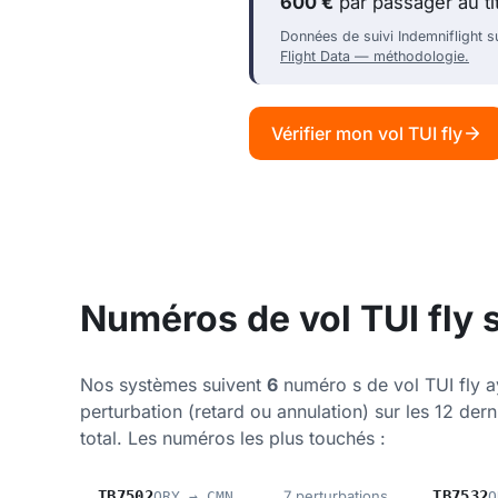
600 €
par passager au t
Données de suivi Indemniflight su
Flight Data — méthodologie.
Vérifier mon vol TUI fly
Numéros de vol TUI fly s
Nos systèmes suivent
6
numéro s de vol TUI fly 
perturbation (retard ou annulation) sur les 12 der
total. Les numéros les plus touchés :
TB7502
7 perturbations
TB7532
ORY → CMN
O