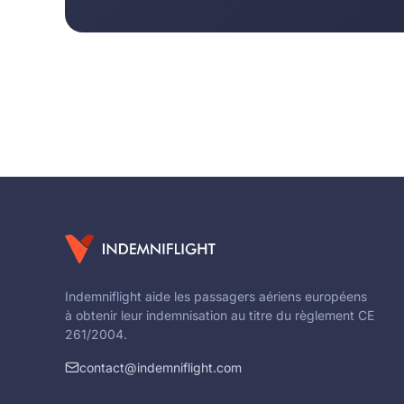
Indemniflight aide les passagers aériens européens
à obtenir leur indemnisation au titre du règlement CE
261/2004.
contact@indemniflight.com