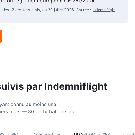
itre du règlement européen CE 261/2004.
r les 12 derniers mois, au 20 juillet 2026. Source :
Indemniflight
uivis par Indemniflight
ayant connu au moins une
niers mois — 30 perturbation s au
7 perturbations
TB7531
6 pert
RY → RBA
RBA → ORY