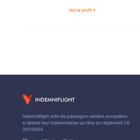
Voir le profil
Indemniflight aide les passagers aériens européens
à obtenir leur indemnisation au titre du règlement CE
261/2004.