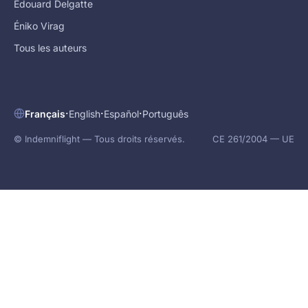
Édouard Delgatte
Éniko Virag
Tous les auteurs
·
·
·
Français
English
Español
Português
© Indemniflight — Tous droits réservés.
CE 261/2004 — UE