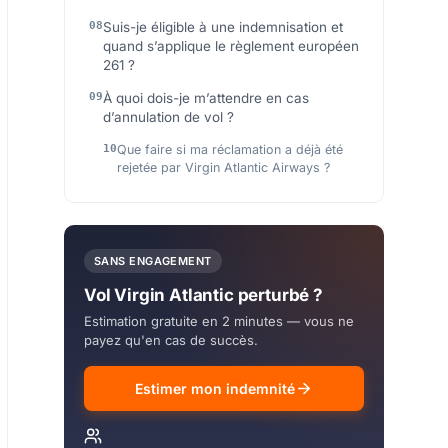
Suis-je éligible à une indemnisation et
quand s’applique le règlement européen
261 ?
À quoi dois-je m’attendre en cas
d’annulation de vol ?
Que faire si ma réclamation a déjà été
rejetée par Virgin Atlantic Airways ?
SANS ENGAGEMENT
Vol Virgin Atlantic perturbé ?
Estimation gratuite en 2 minutes — vous ne
payez qu'en cas de succès.
Estimer mon indemnité