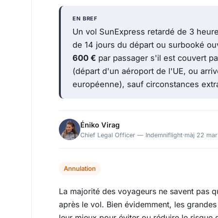
EN BREF
Un vol SunExpress retardé de 3 heures
de 14 jours du départ ou surbooké ou
600 €
par passager s'il est couvert 
(départ d'un aéroport de l'UE, ou arr
européenne), sauf circonstances extra
Éniko Virag
Chief Legal Officer — Indemniflight
·
màj 22 ma
Annulation
La majorité des voyageurs ne savent pas qu’
après le vol. Bien évidemment, les grand
leur mieux pour éviter ou réduire le risque 