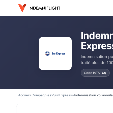
Indemn
Expres
Indemnisation po
traité plus de 1
Code IATA
XQ
Accueil
»
Compagnies
»
SunExpress
»
Indemnisation vol annul