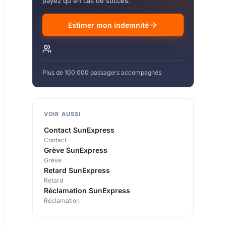
payez qu'en cas de succès.
Estimer mon indemnité
Plus de 100 000 passagers accompagnés
VOIR AUSSI
Contact SunExpress
Contact
Grève SunExpress
Grève
Retard SunExpress
Retard
Réclamation SunExpress
Réclamation