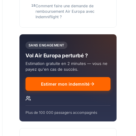
Comment faire une demande de
remboursement Air Europa avec
Indemniflight ?
SANS ENGAGEMENT
Vol Air Europa perturbé ?
Estimation gratuite en 2 minutes — vous ne
payez qu'en cas de succès.
Estimer mon indemnité
Plus de 100 000 passagers accompagnés