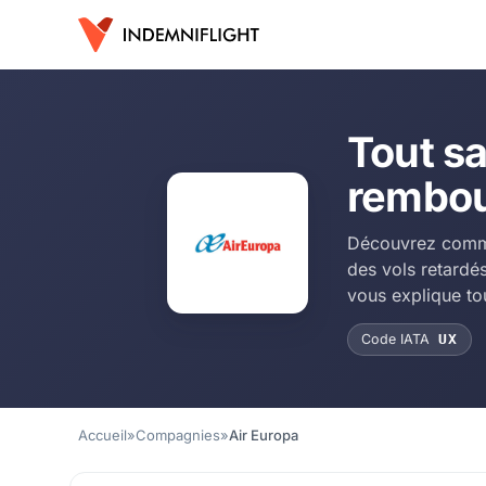
Tout sa
rembou
Découvrez comme
des vols retardé
vous explique to
Code IATA
UX
Accueil
»
Compagnies
»
Air Europa