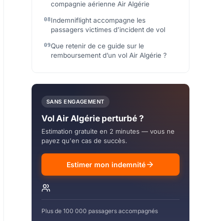
compagnie aérienne Air Algérie
Indemniflight accompagne les
passagers victimes d’incident de vol
Que retenir de ce guide sur le
remboursement d’un vol Air Algérie ?
SANS ENGAGEMENT
Vol Air Algérie perturbé ?
Estimation gratuite en 2 minutes — vous ne
payez qu'en cas de succès.
Estimer mon indemnité
Plus de 100 000 passagers accompagnés