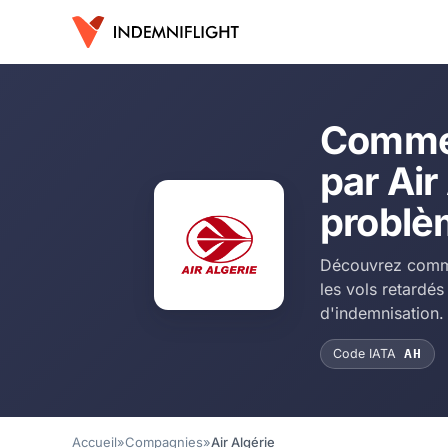
Commen
par Air
problè
Découvrez comme
les vols retardé
d'indemnisation.
Code IATA
AH
Accueil
»
Compagnies
»
Air Algérie