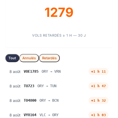
1279
VOLS RETARDÉS ≥ 1 H — 30 J
Tout
Annulés
Retardés
8 août
VOE1785
ORY → VRN
+1 h 11
8 août
TU723
ORY → TUN
+1 h 47
8 août
TO4800
ORY → BCN
+1 h 32
8 août
VY8164
VLC → ORY
+1 h 03