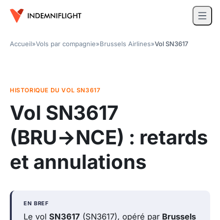
Accueil
»
Vols par compagnie
»
Brussels Airlines
»
Vol SN3617
HISTORIQUE DU VOL SN3617
Vol SN3617
(BRU→NCE)
: retards
et annulations
EN BREF
Le vol
SN3617
(SN3617), opéré par
Brussels