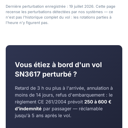
Dernière perturbation enregistrée : 19 juillet 2026. Cette page
recense les perturbations détectées par nos systèmes — ce
n'est pas l'historique complet du vol : les rotations parties à
l'heure n'y figurent pas.
Vous étiez à bord d'un vol
SN3617 perturbé ?
Retard de 3 h ou plus à l'arrivée, annulation à
moins de 14 jours, refus d'embarquement : le
règlement CE 261/2004 prévoit
250 à 600 €
d'indemnité
par passager — réclamable
jusqu'à 5 ans après le vol.