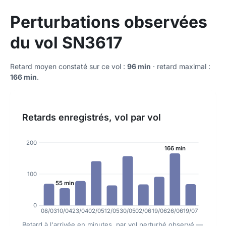
Perturbations observées
du vol SN3617
Retard moyen constaté sur ce vol :
96 min
· retard maximal :
166 min
.
Retards enregistrés, vol par vol
200
166 min
100
55 min
0
08/03
10/04
23/04
02/05
12/05
30/05
02/06
19/06
26/06
19/07
Retard à l'arrivée en minutes, par vol perturbé observé —