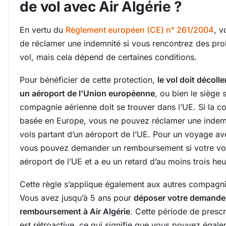
de vol avec Air Algérie ?
En vertu du
Règlement européen (CE) n° 261/2004
, v
de réclamer une indemnité si vous rencontrez des pr
vol, mais cela dépend de certaines conditions.
Pour bénéficier de cette protection,
le vol doit décolle
un aéroport de l’Union européenne
, ou bien le siège 
compagnie aérienne doit se trouver dans l’UE. Si la c
basée en Europe, vous ne pouvez réclamer une indemn
vols partant d’un aéroport de l’UE. Pour un voyage ave
vous pouvez demander un remboursement si votre vol 
aéroport de l’UE et a eu un retard d’au moins trois heu
Cette règle s’applique également aux autres compagni
Vous avez jusqu’à 5 ans pour
déposer votre demande
remboursement à Air Algérie
. Cette période de prescr
est rétroactive, ce qui signifie que vous pouvez égale