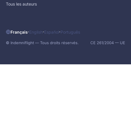
Tous les auteurs
·
·
·
Français
English
Español
Português
© Indemniflight — Tous droits réservés.
CE 261/2004 — UE