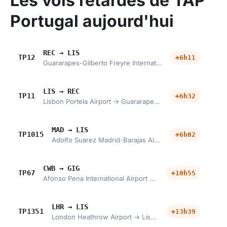
Les vols retardés de TAP
Portugal aujourd'hui
REC → LIS
TP12
+6h11
Guararapes-Gilberto Freyre International Airport → Lisbon Portela Airport
LIS → REC
TP11
+6h32
Lisbon Portela Airport → Guararapes-Gilberto Freyre International Airport
MAD → LIS
TP1015
+6h02
Adolfo Suarez Madrid-Barajas Airport → Lisbon Portela Airport
CWB → GIG
TP67
+10h55
Afonso Pena International Airport → Galeao Antonio Carlos Jobim International Airport
LHR → LIS
TP1351
+13h39
London Heathrow Airport → Lisbon Portela Airport