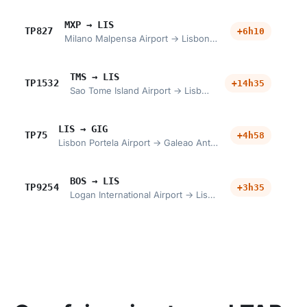
MXP → LIS
TP827
+6h10
Milano Malpensa Airport → Lisbon Portela Airport
TMS → LIS
TP1532
+14h35
Sao Tome Island Airport → Lisbon Portela Airport
LIS → GIG
TP75
+4h58
Lisbon Portela Airport → Galeao Antonio Carlos Jobim International Airport
BOS → LIS
TP9254
+3h35
Logan International Airport → Lisbon Portela Airport