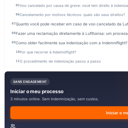
Voo cancelado por causa de greve: você tem direito à indeniz
Cancelamento por motivos técnicos: quais são seus direitos?
Quanto você pode receber em caso de voo cancelado da Lu
Fazer uma reclamação diretamente à Lufthansa: um proces
Como obter facilmente sua indenização com a Indemniflight?
Por que recorrer à Indemniflight?
O procedimento de indenização passo a passo
SANS ENGAGEMENT
Iniciar o meu processo
3 minutos online. Sem indemnização, sem custos.
Iniciar o 