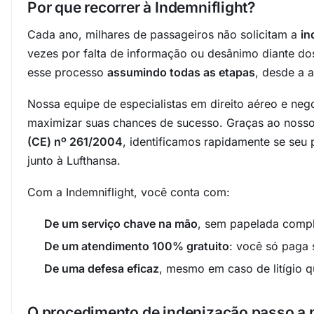
Por que recorrer à Indemniflight?
Cada ano, milhares de passageiros não solicitam a
in
vezes por falta de informação ou desânimo diante dos 
esse processo
assumindo todas as etapas
, desde a 
Nossa equipe de especialistas em direito aéreo e ne
maximizar suas chances de sucesso. Graças ao nos
(CE) nº 261/2004
, identificamos rapidamente se seu 
junto à Lufthansa.
Com a Indemniflight, você conta com:
De um serviço chave na mão
, sem papelada compl
De um atendimento 100% gratuito
: você só paga 
De uma defesa eficaz
, mesmo em caso de litígio qu
O procedimento de indenização passo a