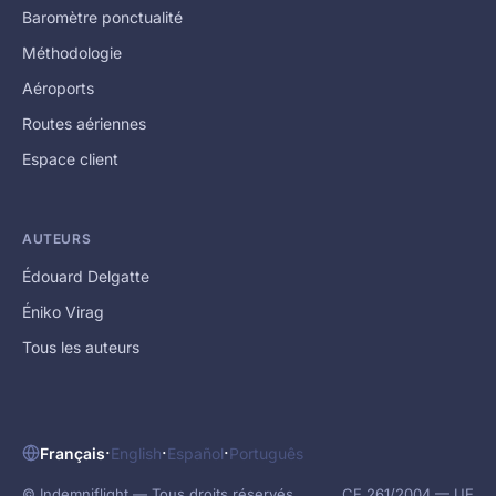
Baromètre ponctualité
Méthodologie
Aéroports
Routes aériennes
Espace client
AUTEURS
Édouard Delgatte
Éniko Virag
Tous les auteurs
·
·
·
Français
English
Español
Português
© Indemniflight — Tous droits réservés.
CE 261/2004 — UE