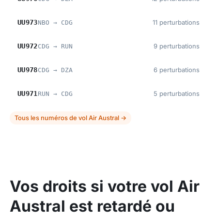
UU973
11 perturbations
NBO → CDG
UU972
9 perturbations
CDG → RUN
UU978
6 perturbations
CDG → DZA
UU971
5 perturbations
RUN → CDG
Tous les numéros de vol Air Austral →
Vos droits si votre vol Air
Austral est retardé ou