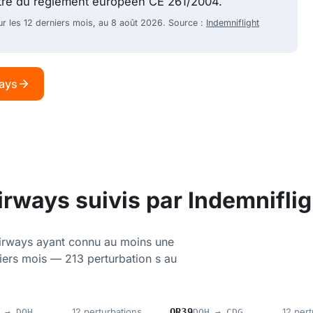
itre du règlement européen CE 261/2004.
ur les 12 derniers mois, au 8 août 2026. Source :
Indemniflight
ways
rways suivis par Indemniflig
irways ayant connu au moins une
niers mois — 213 perturbation s au
12 perturbations
QR39
12 pert
 → DOH
DOH → CDG