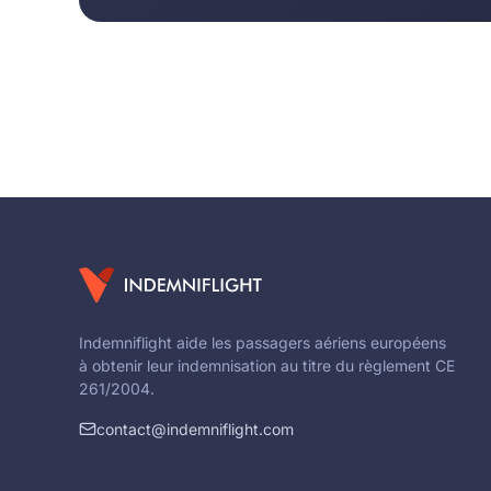
Indemniflight aide les passagers aériens européens
à obtenir leur indemnisation au titre du règlement CE
261/2004.
contact@indemniflight.com