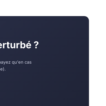
erturbé ?
 payez qu'en cas
e).