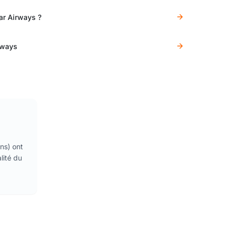
ar Airways ?
rways
ns) ont
lité du