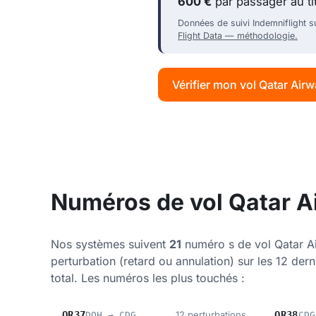
600 €
par passager au t
Données de suivi Indemniflight s
Flight Data — méthodologie.
Vérifier mon vol Qatar Air
Numéros de vol Qatar Ai
Nos systèmes suivent
21
numéro s de vol Qatar A
perturbation (retard ou annulation) sur les 12 der
total. Les numéros les plus touchés :
QR37
12 perturbations
QR38
DOH → CDG
CDG