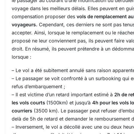
le passager au courant d’une modification du déroule
voyage dans les meilleurs délais. Elles peuvent en gui
compensation proposer des
vols de remplacement au
voyageurs
.
Cependant, ces derniers ne sont pas tenus
accepter. Ainsi, lorsque le remplacement ou le réach
proposé ne leur conviennent pas, ils peuvent faire valo
droit. En résumé, ils peuvent prétendre à un dédom
lorsque :
– Le vol a été subitement annulé sans raison apparente
– Le passager se voit confronté à un surbooking qui e
refus d’embarquement ;
– Il est victime d’un retard important estimé à
2h de re
les vols courts
(1500km) et jusqu’à
4h pour les vols l
courriers
(3500 km). Le passager peut refuser d’emba
delà de 5h de retard et demander le remboursement du 
– Inversement, le vol a décollé avec une ou deux heur