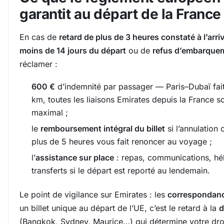
garantit au départ de la France
En cas de
retard de plus de 3 heures constaté à l’arri
moins de 14 jours du départ
ou de
refus d’embarque
réclamer :
600 €
d’indemnité par passager — Paris–Dubaï fai
km, toutes les liaisons Emirates depuis la France so
maximal ;
le
remboursement intégral du billet
si l’annulation 
plus de 5 heures vous fait renoncer au voyage ;
l’
assistance sur place
: repas, communications, h
transferts si le départ est reporté au lendemain.
Le point de vigilance sur Emirates : les
correspondanc
un billet unique au départ de l’UE, c’est le retard à la
d
(Bangkok, Sydney, Maurice…) qui détermine votre dro