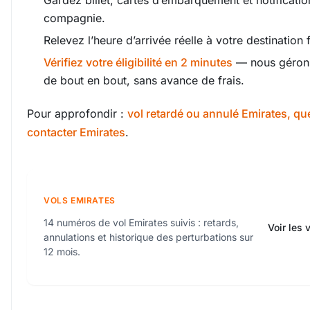
Gardez billet, cartes d’embarquement et notificatio
compagnie.
Relevez l’heure d’arrivée réelle à votre destination f
Vérifiez votre éligibilité en 2 minutes
— nous gérons
de bout en bout, sans avance de frais.
Pour approfondir :
vol retardé ou annulé Emirates, que
contacter Emirates
.
VOLS EMIRATES
14 numéros de vol Emirates suivis : retards,
Voir les 
annulations et historique des perturbations sur
12 mois.