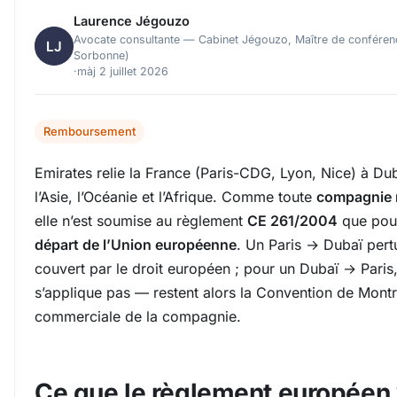
Laurence Jégouzo
Avocate consultante — Cabinet Jégouzo, Maître de conférenc
Sorbonne)
·
màj 2 juillet 2026
Remboursement
Emirates relie la France (Paris-CDG, Lyon, Nice) à Dub
l’Asie, l’Océanie et l’Afrique. Comme toute
compagnie 
elle n’est soumise au règlement
CE 261/2004
que pou
départ de l’Union européenne
. Un Paris → Dubaï pert
couvert par le droit européen ; pour un Dubaï → Paris
s’applique pas — restent alors la Convention de Montré
commerciale de la compagnie.
Ce que le règlement européen