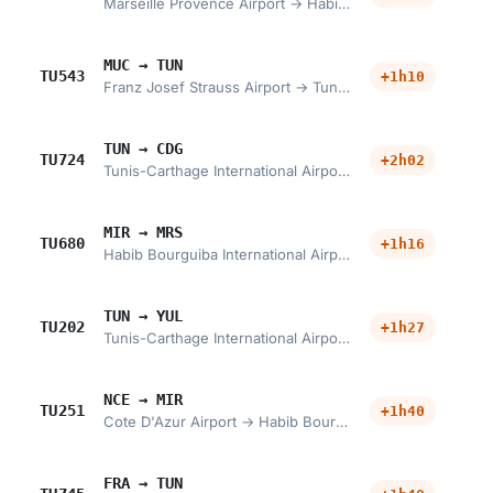
Marseille Provence Airport → Habib Bourguiba International Airport
MUC → TUN
TU543
+1h10
Franz Josef Strauss Airport → Tunis-Carthage International Airport
TUN → CDG
TU724
+2h02
Tunis-Carthage International Airport → Charles de Gaulle Airport
MIR → MRS
TU680
+1h16
Habib Bourguiba International Airport → Marseille Provence Airport
TUN → YUL
TU202
+1h27
Tunis-Carthage International Airport → Montreal-Pierre Elliott Trudeau International Airport
NCE → MIR
TU251
+1h40
Cote D'Azur Airport → Habib Bourguiba International Airport
FRA → TUN