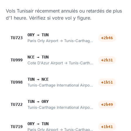
Vols Tunisair récemment annulés ou retardés de plus
d'1 heure. Vérifiez si votre vol y figure.
ORY → TUN
TU723
+2h46
Paris Orly Airport → Tunis-Carthage International Airport
NCE → TUN
TU999
+2h31
Cote D'Azur Airport → Tunis-Carthage International Airport
TUN → NCE
TU998
+1h51
Tunis-Carthage International Airport → Cote D'Azur Airport
TUN → ORY
TU722
+2h49
Tunis-Carthage International Airport → Paris Orly Airport
ORY → TUN
TU719
+1h41
Paris Orly Airport → Tunis-Carthage International Airport