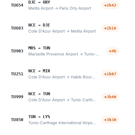
DJE → ORY
TU654
+2h42
Melita Airport → Paris Orly Airport
NCE → DJE
TU683
+1h16
Cote D'Azur Airport → Melita Airport
MRS → TUN
TU903
+4h
Marseille Provence Airport → Tunis-Carthage International Airport
NCE → MIR
TU251
+1h07
Cote D'Azur Airport → Habib Bourguiba International Airport
NCE → TUN
TU999
+3h40
Cote D'Azur Airport → Tunis-Carthage International Airport
TUN → LYS
TU850
+3h30
Tunis-Carthage International Airport → Lyon Saint-Exupery International Airport