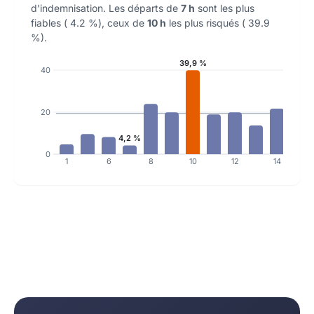
d'indemnisation. Les départs de
7 h
sont les plus
fiables ( 4.2 %), ceux de
10 h
les plus risqués ( 39.9
%).
39,9 %
40
20
4,2 %
0
1
6
8
10
12
14