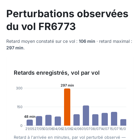
Perturbations observées
du vol FR6773
Retard moyen constaté sur ce vol :
106 min
· retard maximal :
297 min
.
Retards enregistrés, vol par vol
297 min
300
150
48 min
0
21/05
27/05
03/06
04/06
23/06
24/06
01/07
08/07
14/07
15/07
16/07
25/07
Retard à l'arrivée en minutes, par vol perturbé observé —