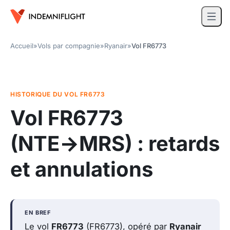
Accueil
»
Vols par compagnie
»
Ryanair
»
Vol FR6773
HISTORIQUE DU VOL FR6773
Vol FR6773
(NTE→MRS)
: retards
et annulations
EN BREF
Le vol
FR6773
(FR6773), opéré par
Ryanair