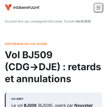
Accueil
»
Vols par compagnie
»
Nouvelair Tunisie
»
Vol BJ509
HISTORIQUE DU VOL BJ509
Vol BJ509
(CDG→DJE)
: retards
et annulations
EN BREF
Le vol
BJ509
(BJ509), opéré par
Nouvelair