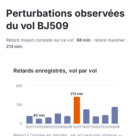
Perturbations observées
du vol BJ509
Retard moyen constaté sur ce vol :
88 min
· retard maximal :
213 min
.
Retards enregistrés, vol par vol
300
213 min
150
40 min
0
15/01
01/02
09/02
02/06
18/06
15/07
16/07
20/07
25/07
03/08
Retard à l'arrivée en minutes, par vol perturbé observé —