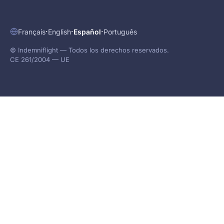
·
·
·
Français
English
Español
Português
© Indemniflight — Todos los derechos reservados.
CE 261/2004 — UE