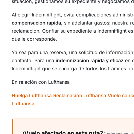
situación, gestionamos su expediente y negociamos d
Al elegir Indemniflight, evita complicaciones administ
compensación rápida
, sin adelantar gastos: nuestra 
reclamación. Confiar su expediente a Indemniflight 
que le corresponde.
Ya sea para una reserva, una solicitud de informació
contacto. Para una
indemnización rápida y eficaz
en c
Indemniflight que se encarga de todos los trámites po
En relación con Lufthansa
Huelga Lufthansa
Reclamación Lufthansa
Vuelo canc
Lufthansa
¿Vuelo afectado en esta ruta?
3 minutos en lín