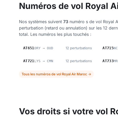
Numéros de vol Royal Ai
Nos systèmes suivent
73
numéro s de vol Royal A
perturbation (retard ou annulation) sur les 12 der
total. Les numéros les plus touchés :
AT651
12 perturbations
AT715
ORY → OUD
NC
AT721
12 perturbations
AT733
LYS → CMN
MR
Tous les numéros de vol Royal Air Maroc →
Vos droits si votre vol 