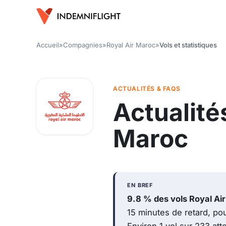
Accueil
»
Compagnies
»
Royal Air Maroc
»
Vols et statistiques
ACTUALITÉS & FAQS
Actualité
Maroc
EN BREF
9.8 % des vols Royal Ai
15 minutes de retard, po
Environ 1 vol sur 233 atte