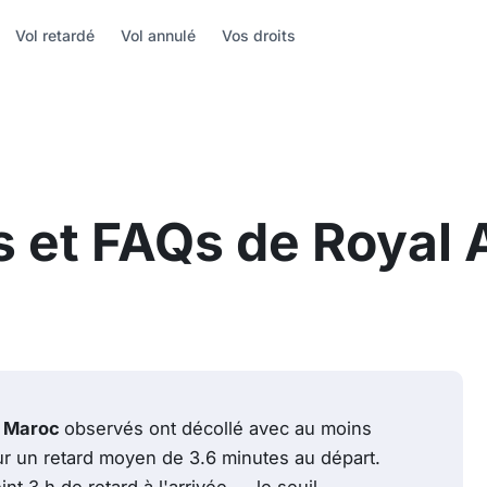
Vol retardé
Vol annulé
Vos droits
s et FAQs de Royal 
r Maroc
observés ont décollé avec au moins
ur un retard moyen de 3.6 minutes au départ.
int 3 h de retard à l'arrivée — le seuil