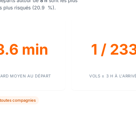
départs autour de
8 h
sont les plus
s plus risqués (20.9 %).
3.6 min
1 / 23
TARD MOYEN AU DÉPART
VOLS ≥ 3 H À L'ARRIV
toutes compagnies