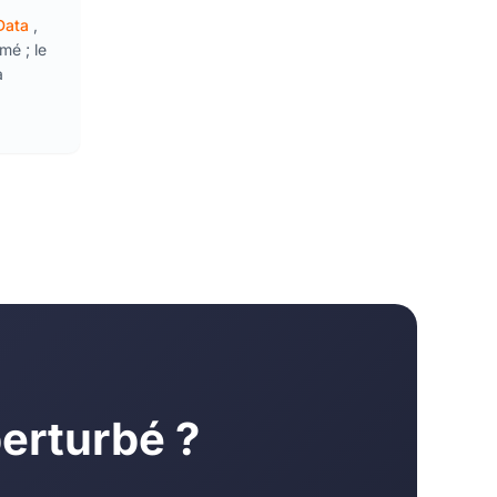
 Data
,
mé ; le
a
perturbé ?