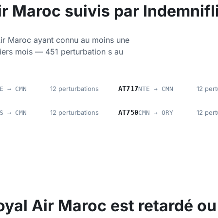
r Maroc suivis par Indemnifl
ir Maroc ayant connu au moins une
niers mois — 451 perturbation s au
12 perturbations
AT717
12 pert
E → CMN
NTE → CMN
12 perturbations
AT750
12 pert
S → CMN
CMN → ORY
Royal Air Maroc est retardé ou