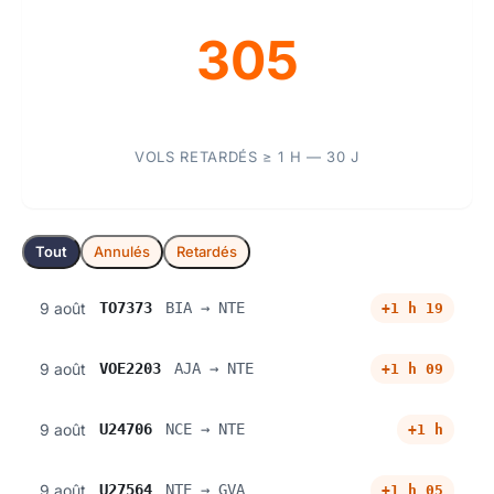
305
VOLS RETARDÉS ≥ 1 H — 30 J
Tout
Annulés
Retardés
9 août
TO7373
BIA → NTE
+1 h 19
9 août
VOE2203
AJA → NTE
+1 h 09
9 août
U24706
NCE → NTE
+1 h
9 août
U27564
NTE → GVA
+1 h 05