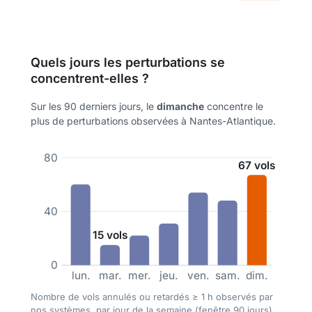
Quels jours les perturbations se
concentrent-elles ?
Sur les 90 derniers jours, le
dimanche
concentre le
plus de perturbations observées à Nantes-Atlantique.
80
67 vols
40
15 vols
0
lun.
mar.
mer.
jeu.
ven.
sam.
dim.
Nombre de vols annulés ou retardés ≥ 1 h observés par
nos systèmes, par jour de la semaine (fenêtre 90 jours)