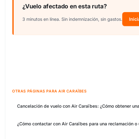
¿Vuelo afectado en esta ruta?
3 minutos en línea. Sin indemnización, sin gastos.
Inici
OTRAS PÁGINAS PARA AIR CARAÏBES
Cancelación de vuelo con Air Caraïbes: ¿Cómo obtener un
¿Cómo contactar con Air Caraïbes para una reclamación o 