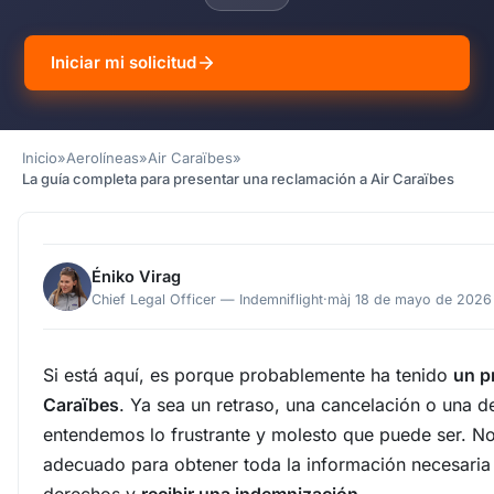
Iniciar mi solicitud
Inicio
»
Aerolíneas
»
Air Caraïbes
»
La guía completa para presentar una reclamación a Air Caraïbes
Éniko Virag
Chief Legal Officer — Indemniflight
·
màj 18 de mayo de 2026
Si está aquí, es porque probablemente ha tenido
un p
Caraïbes
. Ya sea un retraso, una cancelación o una
entendemos lo frustrante y molesto que puede ser. No
adecuado para obtener toda la información necesaria 