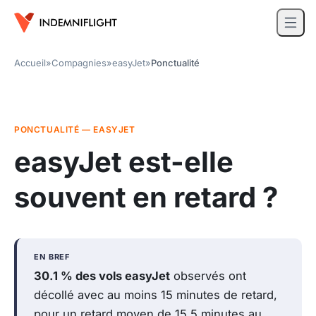
Accueil
»
Compagnies
»
easyJet
»
Ponctualité
PONCTUALITÉ — EASYJET
easyJet est-elle
souvent en retard ?
EN BREF
30.1 % des vols easyJet
observés ont
décollé avec au moins 15 minutes de retard,
pour un retard moyen de 15.5 minutes au