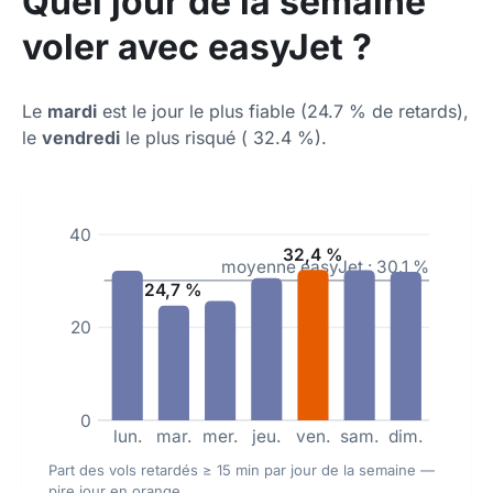
Quel jour de la semaine
voler avec easyJet ?
Le
mardi
est le jour le plus fiable (24.7 % de retards),
le
vendredi
le plus risqué ( 32.4 %).
40
32,4 %
moyenne easyJet : 30.1 %
24,7 %
20
0
lun.
mar.
mer.
jeu.
ven.
sam.
dim.
Part des vols retardés ≥ 15 min par jour de la semaine —
pire jour en orange.