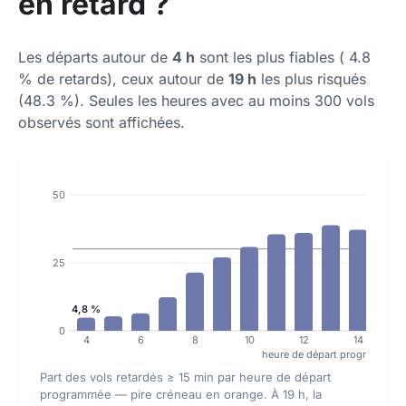
en retard ?
Les départs autour de
4 h
sont les plus fiables ( 4.8
% de retards), ceux autour de
19 h
les plus risqués
(48.3 %). Seules les heures avec au moins 300 vols
observés sont affichées.
50
25
4,8 %
0
4
6
8
10
12
14
heure de départ programmée
Part des vols retardés ≥ 15 min par heure de départ
programmée — pire créneau en orange. À 19 h, la