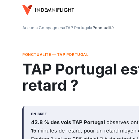
Accueil
»
Compagnies
»
TAP Portugal
»
Ponctualité
PONCTUALITÉ — TAP PORTUGAL
TAP Portugal es
retard ?
EN BREF
42.8 % des vols TAP Portugal
observés ont
15 minutes de retard, pour un retard moyen 
Environ 1 vol sur 286 atteint 3 h de retard à l