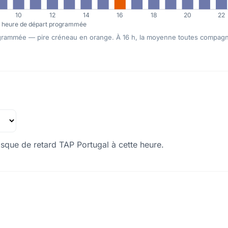
10
12
14
16
18
20
22
heure de départ programmée
rogrammée — pire créneau en orange. À 16 h, la moyenne toutes compagn
isque de retard TAP Portugal à cette heure.