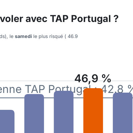
 voler avec TAP Portugal ?
ds), le
samedi
le plus risqué ( 46.9
46,9 %
nne TAP Portugal : 42.8 