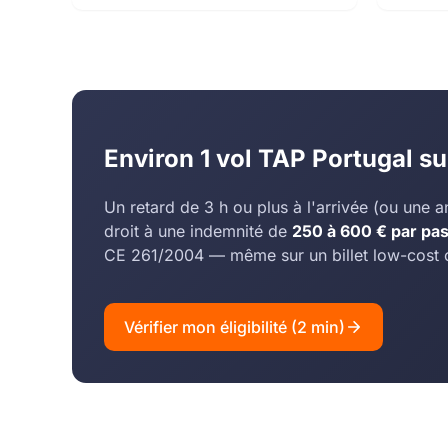
Environ 1 vol TAP Portugal s
Un retard de 3 h ou plus à l'arrivée (ou une 
droit à une indemnité de
250 à 600 € par pa
CE 261/2004 — même sur un billet low-cost 
Vérifier mon éligibilité (2 min)