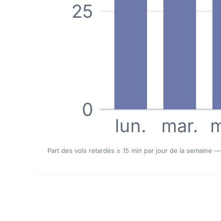
25
0
lun.
mar.
m
Part des vols retardés ≥ 15 min par jour de la semaine —