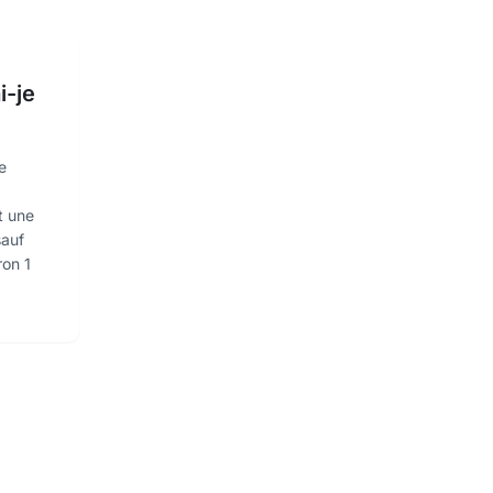
i-je
e
t une
sauf
ron 1