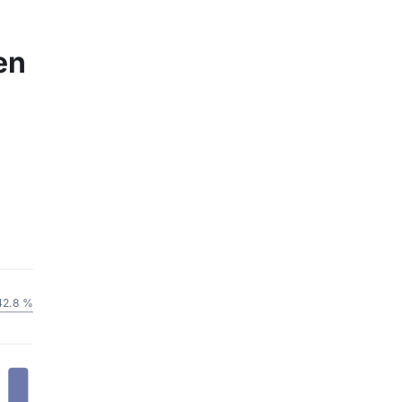
en
42.8 %