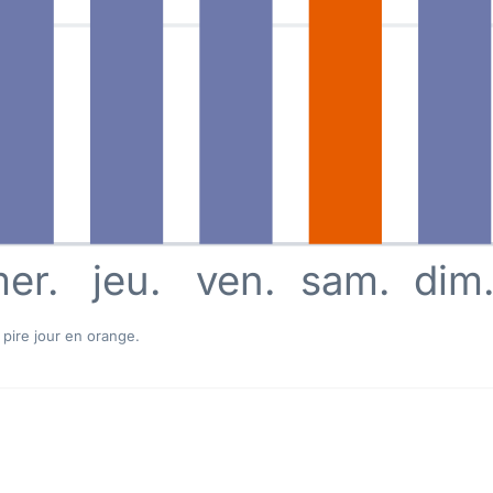
er.
jeu.
ven.
sam.
dim
 pire jour en orange.