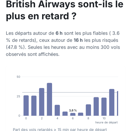
British Airways sont-ils le
plus en retard ?
Les départs autour de
6 h
sont les plus fiables ( 3.6
% de retards), ceux autour de
16 h
les plus risqués
(47.8 %). Seules les heures avec au moins 300 vols
observés sont affichées.
50
25
3,6 %
0
0
2
4
6
8
10
12
heure de départ progra
Part des vols retardés ≥ 15 min par heure de départ