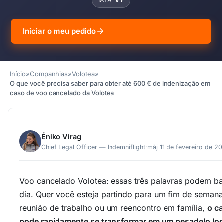
IATA
V7
Iniciar o meu pedido
Início
»
Companhias
»
Volotea
»
O que você precisa saber para obter até 600 € de indenização em
caso de voo cancelado da Volotea
Éniko Virag
Chief Legal Officer — Indemniflight
·
màj 11 de fevereiro de 2
Voo cancelado Volotea: essas três palavras podem bas
dia. Quer você esteja partindo para um fim de seman
reunião de trabalho ou um reencontro em família,
o c
pode rapidamente se transformar em um pesadelo log