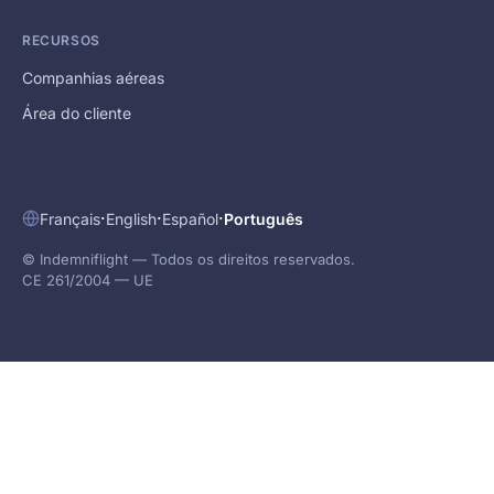
RECURSOS
Companhias aéreas
Área do cliente
·
·
·
Français
English
Español
Português
© Indemniflight — Todos os direitos reservados.
CE 261/2004 — UE