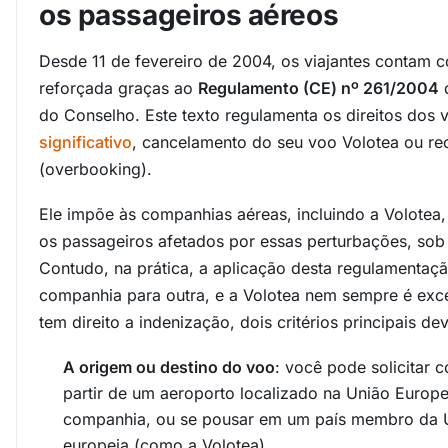
os passageiros aéreos
Desde 11 de fevereiro de 2004, os viajantes contam
reforçada graças ao
Regulamento (CE) nº 261/2004
d
do Conselho. Este texto regulamenta os direitos dos 
significativo
, cancelamento do seu voo Volotea ou r
(overbooking).
Ele impõe às companhias aéreas, incluindo a Volotea,
os passageiros afetados por essas perturbações, sob
Contudo, na prática, a aplicação desta regulamentaç
companhia para outra, e a Volotea nem sempre é exc
tem direito a indenização, dois critérios principais d
A origem ou destino do voo
: você pode solicitar
partir de um aeroporto localizado na União Europ
companhia, ou se pousar em um país membro da
europeia (como a Volotea).