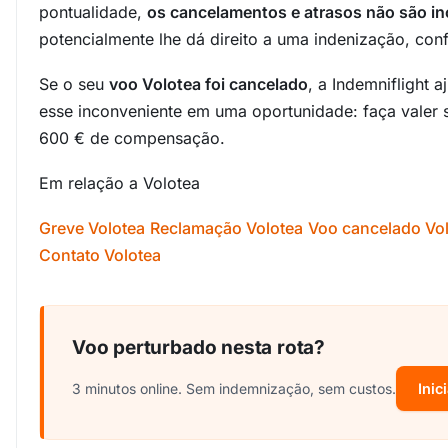
pontualidade,
os cancelamentos e atrasos não são 
potencialmente lhe dá direito a uma indenização, con
Se o seu
voo Volotea foi cancelado
, a Indemniflight 
esse inconveniente em uma oportunidade: faça valer s
600 € de compensação.
Em relação a Volotea
Greve Volotea
Reclamação Volotea
Voo cancelado Vo
Contato Volotea
Voo perturbado nesta rota?
3 minutos online. Sem indemnização, sem custos.
Inic