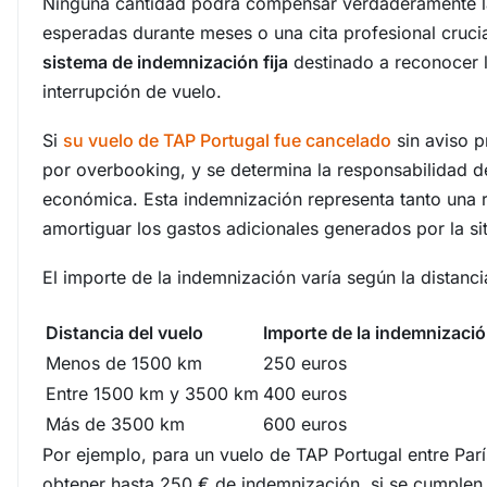
Ninguna cantidad podrá compensar verdaderamente l
esperadas durante meses o una cita profesional cruci
sistema de indemnización fija
destinado a reconocer l
interrupción de vuelo.
Si
su vuelo de TAP Portugal fue cancelado
sin aviso p
por overbooking, y se determina la responsabilidad 
económica. Esta indemnización representa tanto una
amortiguar los gastos adicionales generados por la si
El importe de la indemnización varía según la distanci
Distancia del vuelo
Importe de la indemnizaci
Menos de 1500 km
250 euros
Entre 1500 km y 3500 km
400 euros
Más de 3500 km
600 euros
Por ejemplo, para un vuelo de TAP Portugal entre Par
obtener hasta 250 € de indemnización, si se cumplen