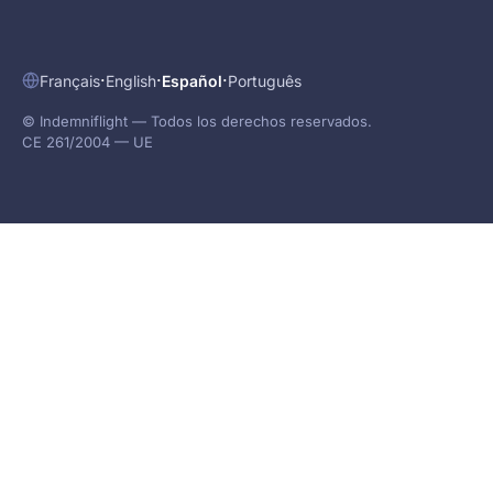
·
·
·
Français
English
Español
Português
© Indemniflight — Todos los derechos reservados.
CE 261/2004 — UE