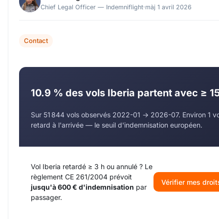
Chief Legal Officer — Indemniflight
·
màj 1 avril 2026
Contact
10.9 % des vols Iberia partent avec ≥ 1
Sur 51 844 vols observés 2022-01 → 2026-07. Environ 1 vol
retard à l'arrivée — le seuil d'indemnisation européen.
Vol Iberia retardé ≥ 3 h ou annulé ? Le
règlement CE 261/2004 prévoit
Vérifier mes droit
jusqu'à 600 € d'indemnisation
par
passager.