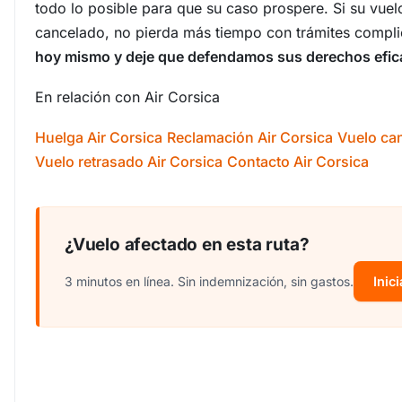
todo lo posible para que su caso prospere. Si su vuel
cancelado, no pierda más tiempo con trámites compl
hoy mismo y deje que defendamos sus derechos efi
En relación con Air Corsica
Huelga Air Corsica
Reclamación Air Corsica
Vuelo can
Vuelo retrasado Air Corsica
Contacto Air Corsica
¿Vuelo afectado en esta ruta?
3 minutos en línea. Sin indemnización, sin gastos.
Inici