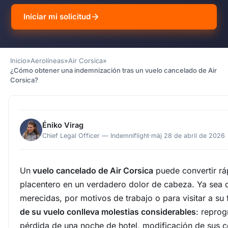
Iniciar mi solicitud
Inicio
»
Aerolíneas
»
Air Corsica
»
¿Cómo obtener una indemnización tras un vuelo cancelado de Air
Corsica?
Éniko Virag
Chief Legal Officer — Indemniflight
·
màj 28 de abril de 2026
Un
vuelo cancelado de Air Corsica
puede convertir rá
placentero en un verdadero dolor de cabeza. Ya sea 
merecidas, por motivos de trabajo o para visitar a su 
de su vuelo conlleva molestias considerables
: reprog
pérdida de una noche de hotel, modificación de sus c