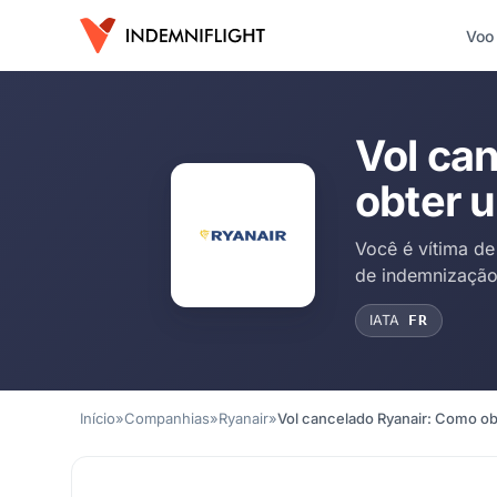
Voo
Vol ca
obter 
Você é vítima d
de indemnização 
IATA
FR
Início
»
Companhias
»
Ryanair
»
Vol cancelado Ryanair: Como o