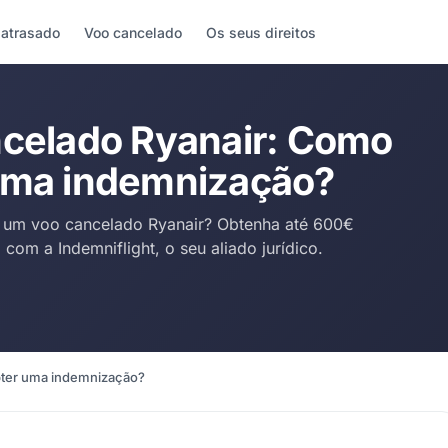
 atrasado
Voo cancelado
Os seus direitos
ncelado Ryanair: Como
uma indemnização?
e um voo cancelado Ryanair? Obtenha até 600€
com a Indemniflight, o seu aliado jurídico.
bter uma indemnização?