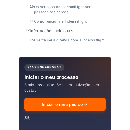
Os serviços da Indemniflight para
passageiros aéreos
Como funciona a Indemniflight
Informações adicionais
Exerça seus direitos com a Indemniflight
SANS ENGAGEMENT
Iniciar o meu processo
3 minutos online. Sem indemnização, sem
custos.
Iniciar o meu pedido