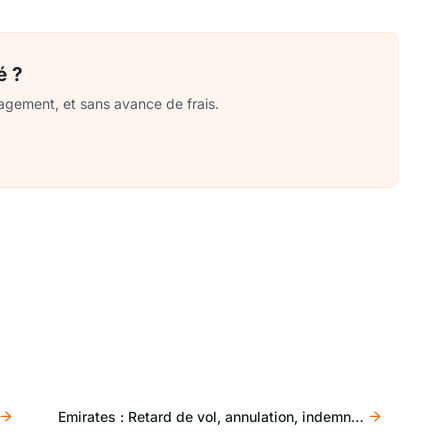
é ?
agement, et sans avance de frais.
Emirates : Retard de vol, annulation, indemnisation, réclamation, que faire ?