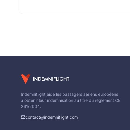
Indemniflight aide les passagers aériens européens
à obtenir leur indemnisation au titre du règlement CE
261/2004.
contact@indemniflight.com