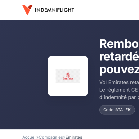
Rembou
retardé
pouvez
Vol Emirates ret
Le règlement CE
d'indemnité par 
Code IATA
EK
Accueil
»
Compagnies
»
Emirates