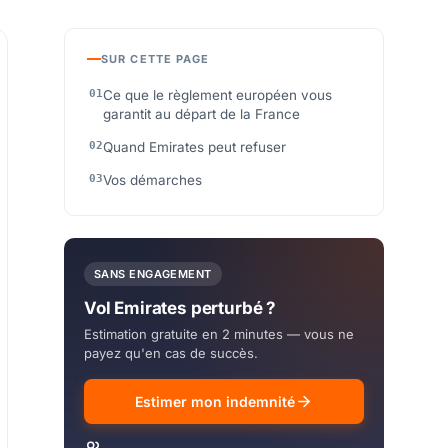
SUR CETTE PAGE
Ce que le règlement européen vous
garantit au départ de la France
Quand Emirates peut refuser
Vos démarches
SANS ENGAGEMENT
Vol Emirates perturbé ?
Estimation gratuite en 2 minutes — vous ne
payez qu'en cas de succès.
Estimer mon indemnité