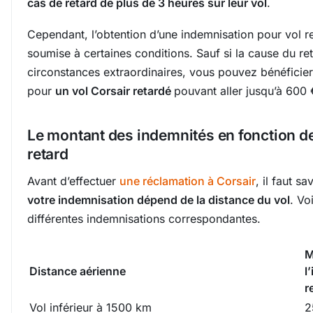
cas de retard de plus de 3 heures sur leur vol
.
Cependant, l’obtention d’une indemnisation pour vol r
soumise à certaines conditions. Sauf si la cause du re
circonstances extraordinaires, vous pouvez bénéficier
pour
un vol Corsair retardé
pouvant aller jusqu’à 600 
Le montant des indemnités en fonction d
retard
Avant d’effectuer
une réclamation à Corsair
, il faut s
votre indemnisation dépend de la distance du vol
. Vo
différentes indemnisations correspondantes.
M
Distance aérienne
l
r
Vol inférieur à 1500 km
2