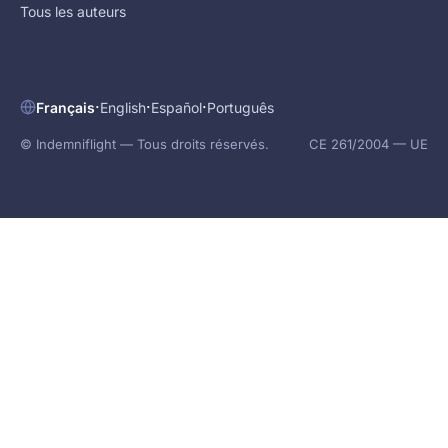
Tous les auteurs
·
·
·
Français
English
Español
Português
© Indemniflight — Tous droits réservés.
CE 261/2004 — UE