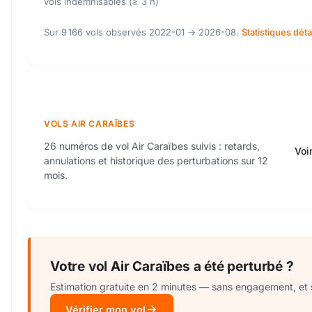
vols indemnisables (≥ 3 h)
Sur 9 166 vols observés 2022-01 → 2026-08.
Statistiques déta
VOLS AIR CARAÏBES
26 numéros de vol Air Caraïbes suivis : retards,
Voi
annulations et historique des perturbations sur 12
mois.
Votre vol Air Caraïbes a été perturbé ?
Estimation gratuite en 2 minutes — sans engagement, et 
Vérifier mon vol