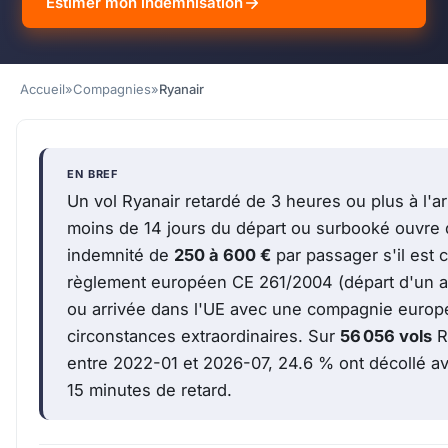
Estimer mon indemnisation
Accueil
»
Compagnies
»
Ryanair
EN BREF
Un vol Ryanair retardé de 3 heures ou plus à l'ar
moins de 14 jours du départ ou surbooké ouvre d
indemnité de
250 à 600 €
par passager s'il est c
règlement européen CE 261/2004 (départ d'un aé
ou arrivée dans l'UE avec une compagnie europ
circonstances extraordinaires. Sur
56 056 vols
R
entre 2022-01 et 2026-07, 24.6 % ont décollé a
15 minutes de retard.