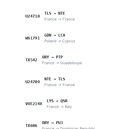
TLS → NTE
U24710
France → France
GDN → LCA
W61791
Poland → Cyprus
ORY → PTP
TX542
France → Guadeloupe
NTE → TLS
U24709
France → France
LYS → QSR
VOE2148
France → Italy
ORY → PUJ
TX606
France → Dominican Republic