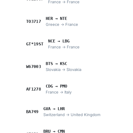
France → France
HER → NTE
TO3717
Greece → France
NCE → LBG
GT*19ST
France → France
BTS → KSC
W67003
Slovakia → Slovakia
CDG → PMO
AF1278
France → Italy
GVA → LHR
BA749
Switzerland → United Kingdom
BRU → CMN