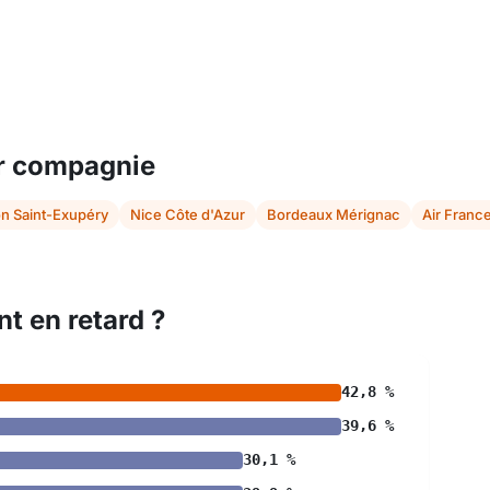
ar compagnie
n Saint-Exupéry
Nice Côte d'Azur
Bordeaux Mérignac
Air Franc
t en retard ?
42,8 %
39,6 %
30,1 %