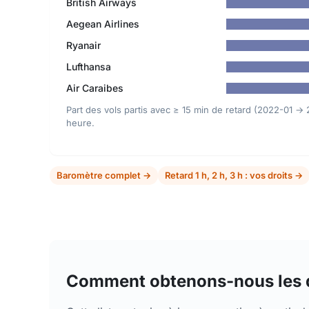
British Airways
Aegean Airlines
Ryanair
Lufthansa
Air Caraibes
Part des vols partis avec ≥ 15 min de retard (2022-01 →
heure.
Baromètre complet →
Retard 1 h, 2 h, 3 h : vos droits →
Comment obtenons-nous les d