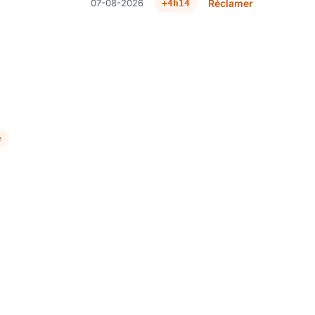
07-08-2026
Réclamer
+4h14
e