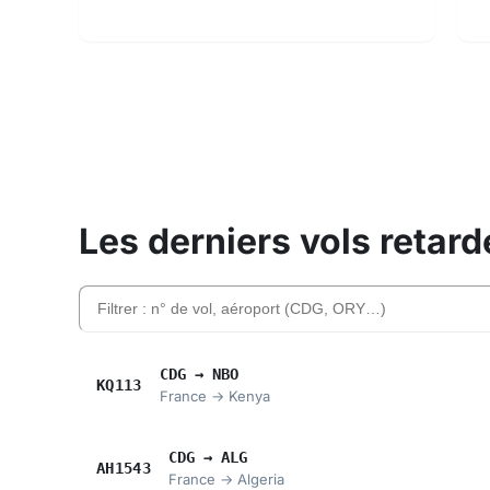
Les derniers vols retard
Filtrer la liste (numéro de vol, aéroport, compagni
CDG → NBO
KQ113
France → Kenya
CDG → ALG
AH1543
France → Algeria