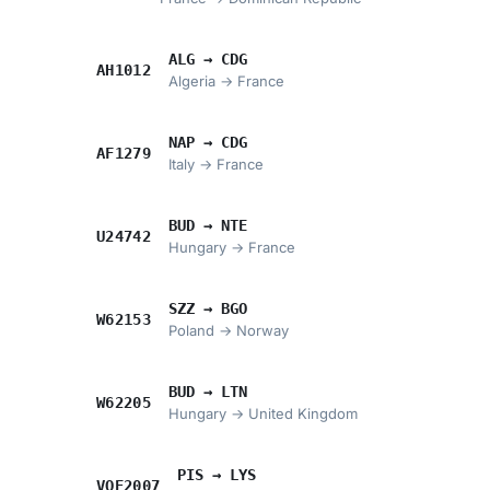
ALG → CDG
AH1012
Algeria → France
NAP → CDG
AF1279
Italy → France
BUD → NTE
U24742
Hungary → France
SZZ → BGO
W62153
Poland → Norway
BUD → LTN
W62205
Hungary → United Kingdom
PIS → LYS
VOE2007